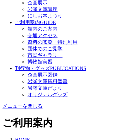
企画展示
岩瀬文庫講座
にしお本まつり
ご利用案内
GUIDE
館内のご案内
交通アクセス
資料の閲覧・特別利用
団体でのご見学
市民ギャラリー
博物館実習
刊行物・グッズ
PUBLICATIONS
企画展示図録
岩瀬文庫資料叢書
岩瀬文庫だより
オリジナルグッズ
メニューを閉じる
ご利用案内
HOME