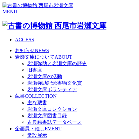
MENU
ACCESS
お知らせ
NEWS
岩瀬文庫について
ABOUT
岩瀬弥助と岩瀬文庫の歴史
旧書庫
岩瀬文庫の活動
岩瀬弥助記念書物文化賞
岩瀬文庫ボランティア
蔵書
COLLECTION
主な蔵書
岩瀬文庫コレクション
岩瀬文庫図書目録
古典籍書誌データベース
企画展・催し
EVENT
常設展示