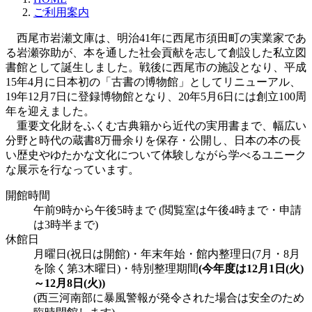
ご利用案内
西尾市岩瀬文庫は、明治41年に西尾市須田町の実業家であ
る岩瀬弥助が、本を通した社会貢献を志して創設した私立図
書館として誕生しました。戦後に西尾市の施設となり、平成
15年4月に日本初の「古書の博物館」としてリニューアル、
19年12月7日に登録博物館となり、20年5月6日には創立100周
年を迎えました。
重要文化財をふくむ古典籍から近代の実用書まで、幅広い
分野と時代の蔵書8万冊余りを保存・公開し、日本の本の長
い歴史やゆたかな文化について体験しながら学べるユニーク
な展示を行なっています。
開館時間
午前9時から午後5時まで (閲覧室は午後4時まで・申請
は3時半まで)
休館日
月曜日(祝日は開館)・年末年始・館内整理日(7月・8月
を除く第3木曜日)・特別整理期間
(今年度は12月1日(火)
～12月8日(火))
(西三河南部に暴風警報が発令された場合は安全のため