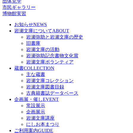
団体見学
市民ギャラリー
博物館実習
お知らせ
NEWS
岩瀬文庫について
ABOUT
岩瀬弥助と岩瀬文庫の歴史
旧書庫
岩瀬文庫の活動
岩瀬弥助記念書物文化賞
岩瀬文庫ボランティア
蔵書
COLLECTION
主な蔵書
岩瀬文庫コレクション
岩瀬文庫図書目録
古典籍書誌データベース
企画展・催し
EVENT
常設展示
企画展示
岩瀬文庫講座
にしお本まつり
ご利用案内
GUIDE