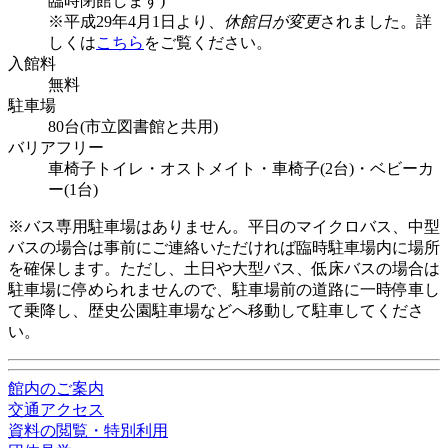
臨時閉館します)
※平成29年4月1日より、
休館日が変更
されました。詳
しくは
こちら
をご覧ください。
入館料
無料
駐車場
80台(市立図書館と共用)
バリアフリー
車椅子トイレ・オストメイト・車椅子(2台)・ベビーカ
ー(1台)
※バス専用駐車場はありません。平日のマイクロバス、中型
バスの場合は事前にご連絡いただければ臨時駐車場内に場所
を確保します。ただし、土日や大型バス、低床バスの場合は
駐車場に停められませんので、駐車場前の道路に一時停車し
て乗降し、歴史公園駐車場などへ移動して駐車してくださ
い。
館内のご案内
交通アクセス
資料の閲覧・特別利用