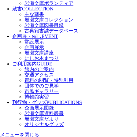
岩瀬文庫ボランティア
蔵書
COLLECTION
主な蔵書
岩瀬文庫コレクション
岩瀬文庫図書目録
古典籍書誌データベース
企画展・催し
EVENT
常設展示
企画展示
岩瀬文庫講座
にしお本まつり
ご利用案内
GUIDE
館内のご案内
交通アクセス
資料の閲覧・特別利用
団体でのご見学
市民ギャラリー
博物館実習
刊行物・グッズ
PUBLICATIONS
企画展示図録
岩瀬文庫資料叢書
岩瀬文庫だより
オリジナルグッズ
メニューを閉じる