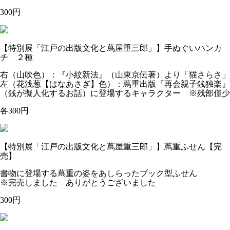
300円
【特別展「江戸の出版文化と蔦屋重三郎」】手ぬぐいハンカ
チ ２種
右（山吹色）：『小紋新法』（山東京伝著）より「猫さらさ」
左（花浅葱【はなあさぎ】色）：蔦重出版『再会親子銭独楽』
（銭が擬人化するお話）に登場するキャラクター ※残部僅少
各300円
【特別展「江戸の出版文化と蔦屋重三郎」】蔦重ふせん【完
売】
書物に登場する蔦重の姿をあしらったブック型ふせん
※完売しました ありがとうございました
300円