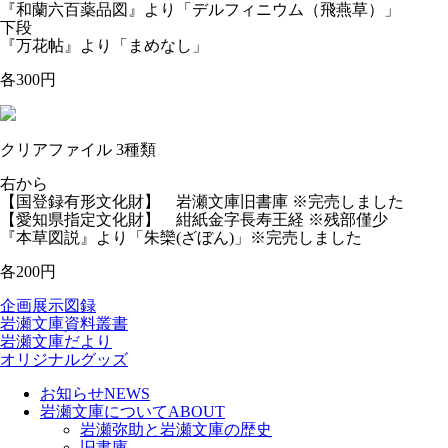
『和蘭六百薬品図』より「デルフィニウム（飛燕草）」
下段
『万花帖』より「まめなし」
各300円
クリアファイル 3種類
右から
【国登録有形文化財】 岩瀬文庫旧書庫 ※完売しました
【愛知県指定文化財】 紺紙金字長寿王経 ※残部僅少
『本草図説』より「朱欒(ざぼん)」※完売しました
各200円
企画展示図録
岩瀬文庫資料叢書
岩瀬文庫だより
オリジナルグッズ
お知らせ
NEWS
岩瀬文庫について
ABOUT
岩瀬弥助と岩瀬文庫の歴史
旧書庫