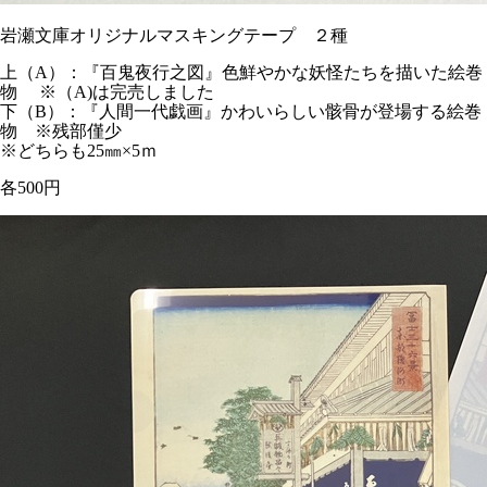
岩瀬文庫オリジナルマスキングテープ ２種
上（A）：『百鬼夜行之図』色鮮やかな妖怪たちを描いた絵巻
物 ※（A)は完売しました
下（B）：『人間一代戯画』かわいらしい骸骨が登場する絵巻
物 ※残部僅少
※どちらも25㎜×5ｍ
各500円