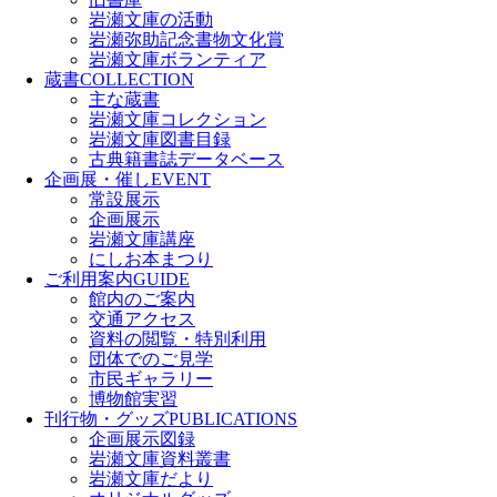
岩瀬文庫の活動
岩瀬弥助記念書物文化賞
岩瀬文庫ボランティア
蔵書
COLLECTION
主な蔵書
岩瀬文庫コレクション
岩瀬文庫図書目録
古典籍書誌データベース
企画展・催し
EVENT
常設展示
企画展示
岩瀬文庫講座
にしお本まつり
ご利用案内
GUIDE
館内のご案内
交通アクセス
資料の閲覧・特別利用
団体でのご見学
市民ギャラリー
博物館実習
刊行物・グッズ
PUBLICATIONS
企画展示図録
岩瀬文庫資料叢書
岩瀬文庫だより