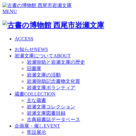
MENU
ACCESS
お知らせ
NEWS
岩瀬文庫について
ABOUT
岩瀬弥助と岩瀬文庫の歴史
旧書庫
岩瀬文庫の活動
岩瀬弥助記念書物文化賞
岩瀬文庫ボランティア
蔵書
COLLECTION
主な蔵書
岩瀬文庫コレクション
岩瀬文庫図書目録
古典籍書誌データベース
企画展・催し
EVENT
常設展示