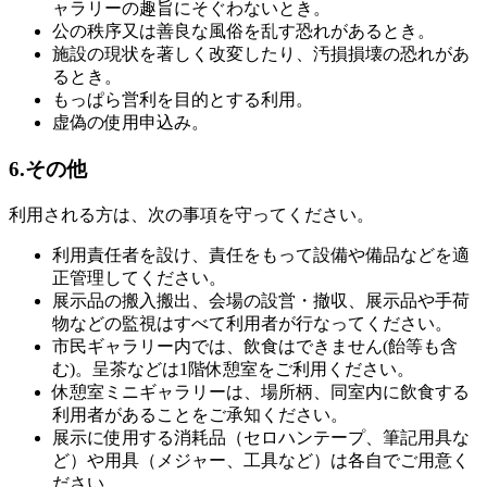
ャラリーの趣旨にそぐわないとき。
公の秩序又は善良な風俗を乱す恐れがあるとき。
施設の現状を著しく改変したり、汚損損壊の恐れがあ
るとき。
もっぱら営利を目的とする利用。
虚偽の使用申込み。
6.その他
利用される方は、次の事項を守ってください。
利用責任者を設け、責任をもって設備や備品などを適
正管理してください。
展示品の搬入搬出、会場の設営・撤収、展示品や手荷
物などの監視はすべて利用者が行なってください。
市民ギャラリー内では、飲食はできません(飴等も含
む)。呈茶などは1階休憩室をご利用ください。
休憩室ミニギャラリーは、場所柄、同室内に飲食する
利用者があることをご承知ください。
展示に使用する消耗品（セロハンテープ、筆記用具な
ど）や用具（メジャー、工具など）は各自でご用意く
ださい。