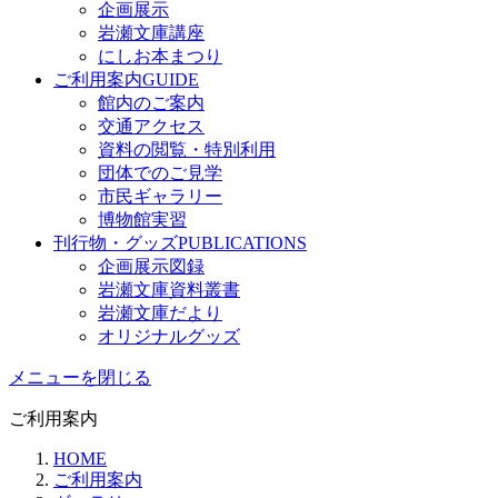
企画展示
岩瀬文庫講座
にしお本まつり
ご利用案内
GUIDE
館内のご案内
交通アクセス
資料の閲覧・特別利用
団体でのご見学
市民ギャラリー
博物館実習
刊行物・グッズ
PUBLICATIONS
企画展示図録
岩瀬文庫資料叢書
岩瀬文庫だより
オリジナルグッズ
メニューを閉じる
ご利用案内
HOME
ご利用案内