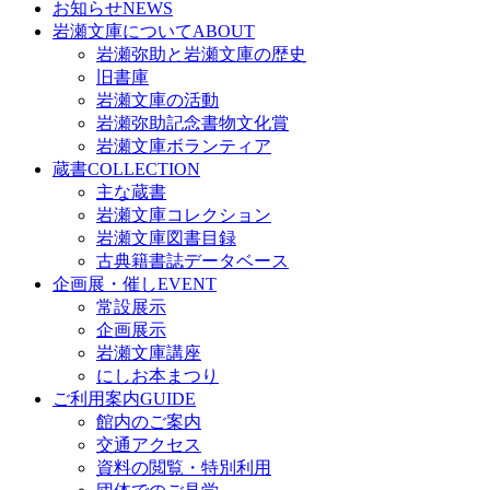
お知らせ
NEWS
岩瀬文庫について
ABOUT
岩瀬弥助と岩瀬文庫の歴史
旧書庫
岩瀬文庫の活動
岩瀬弥助記念書物文化賞
岩瀬文庫ボランティア
蔵書
COLLECTION
主な蔵書
岩瀬文庫コレクション
岩瀬文庫図書目録
古典籍書誌データベース
企画展・催し
EVENT
常設展示
企画展示
岩瀬文庫講座
にしお本まつり
ご利用案内
GUIDE
館内のご案内
交通アクセス
資料の閲覧・特別利用