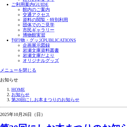
ご利用案内
GUIDE
館内のご案内
交通アクセス
資料の閲覧・特別利用
団体でのご見学
市民ギャラリー
博物館実習
刊行物・グッズ
PUBLICATIONS
企画展示図録
岩瀬文庫資料叢書
岩瀬文庫だより
オリジナルグッズ
メニューを閉じる
お知らせ
HOME
お知らせ
第20回にしお本まつりのお知らせ
2025年10月26日（日）