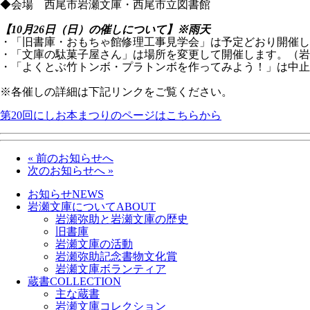
◆会場 西尾市岩瀬文庫・西尾市立図書館
【10月26日（日）の催しについて】※雨天
・「旧書庫・おもちゃ館修理工事見学会」は予定どおり開催し
・「文庫の駄菓子屋さん」は場所を変更して開催します。（岩
・「よくとぶ竹トンボ・プラトンボを作ってみよう！」は中止
※各催しの詳細は下記リンクをご覧ください。
第20回にしお本まつりのページはこちらから
« 前のお知らせへ
次のお知らせへ »
お知らせ
NEWS
岩瀬文庫について
ABOUT
岩瀬弥助と岩瀬文庫の歴史
旧書庫
岩瀬文庫の活動
岩瀬弥助記念書物文化賞
岩瀬文庫ボランティア
蔵書
COLLECTION
主な蔵書
岩瀬文庫コレクション