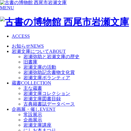
MENU
ACCESS
お知らせ
NEWS
岩瀬文庫について
ABOUT
岩瀬弥助と岩瀬文庫の歴史
旧書庫
岩瀬文庫の活動
岩瀬弥助記念書物文化賞
岩瀬文庫ボランティア
蔵書
COLLECTION
主な蔵書
岩瀬文庫コレクション
岩瀬文庫図書目録
古典籍書誌データベース
企画展・催し
EVENT
常設展示
企画展示
岩瀬文庫講座
にしお本まつり