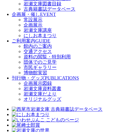
岩瀬文庫図書目録
古典籍書誌データベース
企画展・催し
EVENT
常設展示
企画展示
岩瀬文庫講座
にしお本まつり
ご利用案内
GUIDE
館内のご案内
交通アクセス
資料の閲覧・特別利用
団体でのご見学
市民ギャラリー
博物館実習
刊行物・グッズ
PUBLICATIONS
企画展示図録
岩瀬文庫資料叢書
岩瀬文庫だより
オリジナルグッズ