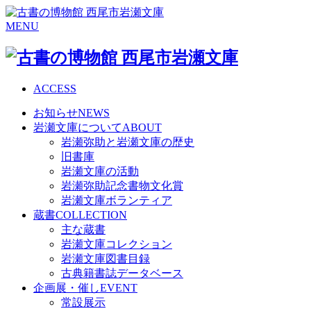
MENU
ACCESS
お知らせ
NEWS
岩瀬文庫について
ABOUT
岩瀬弥助と岩瀬文庫の歴史
旧書庫
岩瀬文庫の活動
岩瀬弥助記念書物文化賞
岩瀬文庫ボランティア
蔵書
COLLECTION
主な蔵書
岩瀬文庫コレクション
岩瀬文庫図書目録
古典籍書誌データベース
企画展・催し
EVENT
常設展示