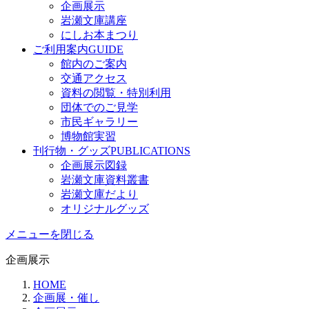
企画展示
岩瀬文庫講座
にしお本まつり
ご利用案内
GUIDE
館内のご案内
交通アクセス
資料の閲覧・特別利用
団体でのご見学
市民ギャラリー
博物館実習
刊行物・グッズ
PUBLICATIONS
企画展示図録
岩瀬文庫資料叢書
岩瀬文庫だより
オリジナルグッズ
メニューを閉じる
企画展示
HOME
企画展・催し